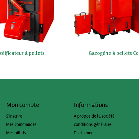
éificateur à pellets
Gazogène à pellets C
Mon compte
Informations
S'inscrire
A propos de la société
Mes commandes
conditions générales
Mes billets
Disclaimer