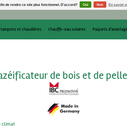
afin de rendre ce site plus fonctionnel. D'accord?
Oui
Non
En savoir p
 tampons et chaudières
Chauffe-eau solaires
Paquets d'avantag
azéificateur de bois et de pelle
 climat