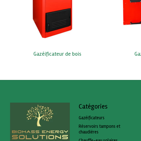
Gazéificateur de bois
Gaz
Catégories
Gazéificateurs
Réservoirs tampons et
chaudières
Chauffe-eau solaires