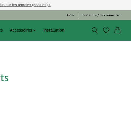
lus sur les témoins (cookies) »
FR
S’inscrire / Se connecter
es
Accessoires
Installation
ts