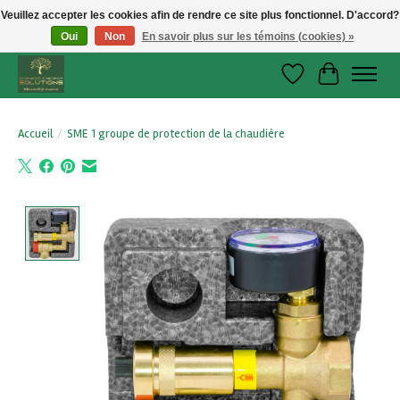
Veuillez accepter les cookies afin de rendre ce site plus fonctionnel. D'accord?
Oui
Non
En savoir plus sur les témoins (cookies) »
Le chauffage au bois, respectueux de la nature et abordable !
Liste de souhaits
Panier
Accueil
/
SME 1 groupe de protection de la chaudière
Product image slideshow Items