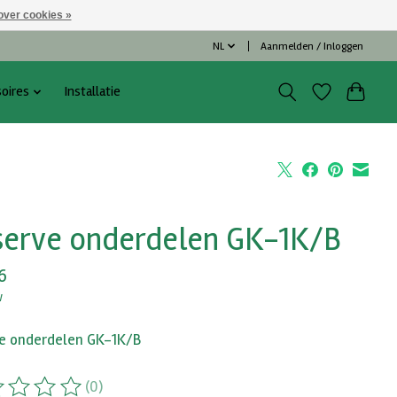
over cookies »
NL
Aanmelden / Inloggen
oires
Installatie
serve onderdelen GK-1K/B
6
w
e onderdelen GK-1K/B
(0)
ordeling van dit product is
0
van de 5