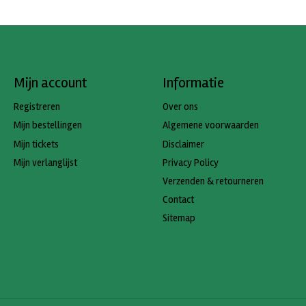
Mijn account
Informatie
Registreren
Over ons
Mijn bestellingen
Algemene voorwaarden
Mijn tickets
Disclaimer
Mijn verlanglijst
Privacy Policy
Verzenden & retourneren
Contact
Sitemap