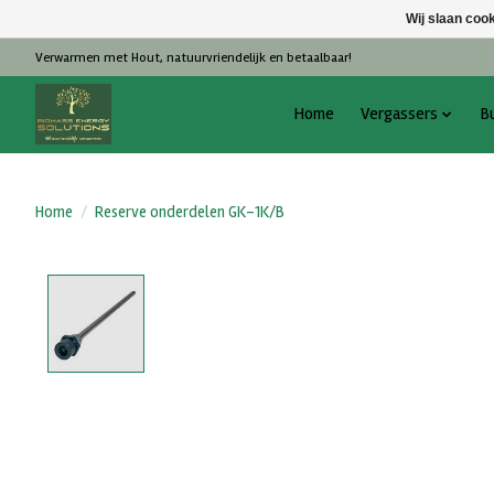
Wij slaan coo
Verwarmen met Hout, natuurvriendelijk en betaalbaar!
Home
Vergassers
B
Home
/
Reserve onderdelen GK-1K/B
Product image slideshow Items