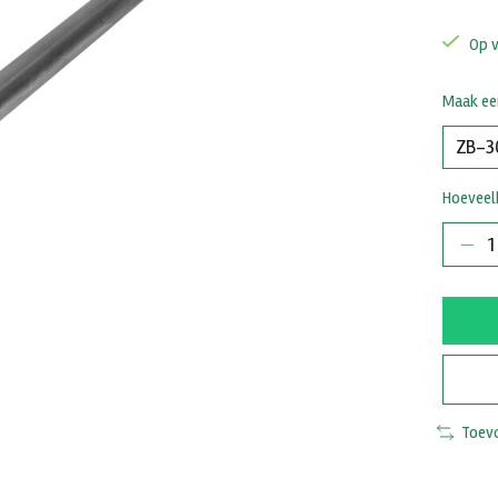
Op 
Maak ee
Hoeveel
Toevo