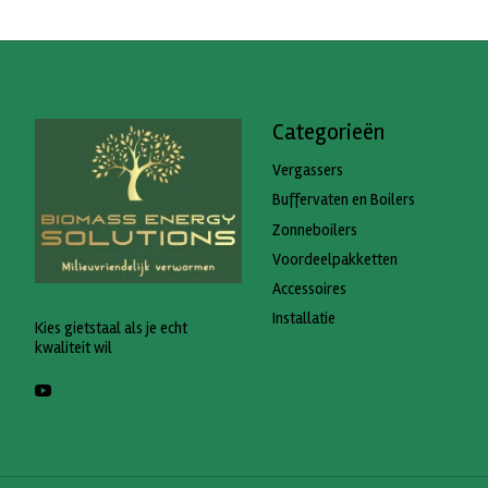
Categorieën
Vergassers
Buffervaten en Boilers
Zonneboilers
Voordeelpakketten
Accessoires
Installatie
Kies gietstaal als je echt
kwaliteit wil