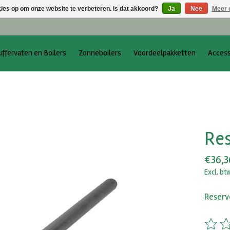
kies op om onze website te verbeteren. Is dat akkoord?
Ja
Nee
Meer 
uffervaten en Boilers
Zonneboilers
Voordeelpakketten
Access
Re
€36,3
Excl. bt
Reserv
De beo