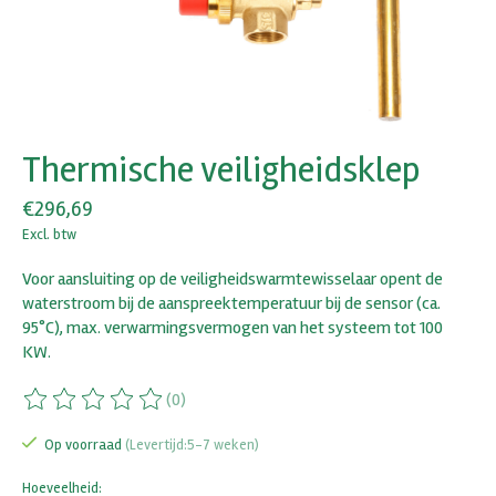
Thermische veiligheidsklep
€296,69
Excl. btw
Voor aansluiting op de veiligheidswarmtewisselaar opent de
waterstroom bij de aanspreektemperatuur bij de sensor (ca.
95°C), max. verwarmingsvermogen van het systeem tot 100
KW.
(0)
De beoordeling van dit product is
0
van de 5
Op voorraad
(Levertijd:5-7 weken)
Hoeveelheid: