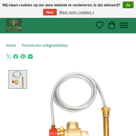
Wij slaan cookies op om onze website te verbeteren. Is dat akkoord?
Ja
Nee
Meer over cookies »
Verwarmen met Hout, natuurvriendelijk en betaalbaar!
Verlanglijst
Winkelwage
Home
/
Thermische veiligheidsklep
Product image slideshow Items