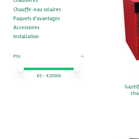
chaudières
Chauffe-eau solaires
Paquets d'avantages
Accessoires
Installation
Prix
Prix minimum
Price maximum value
€
0
- €
20000
Gazéif
cha