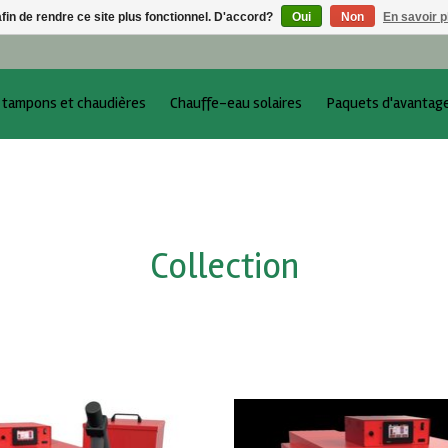
afin de rendre ce site plus fonctionnel. D'accord?
Oui
Non
En savoir p
 tampons et chaudières
Chauffe-eau solaires
Paquets d'avantag
Collection