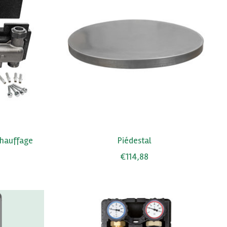
 chauffage
Piédestal
€114,88