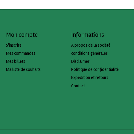
Mon compte
Informations
S'inscrire
A propos de la société
Mes commandes
conditions générales
Mes billets
Disclaimer
Ma liste de souhaits
Politique de confidentialité
Expédition et retours
Contact