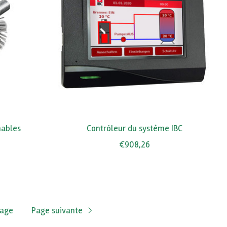
ables
Contrôleur du système IBC
€908,26
page
Page suivante