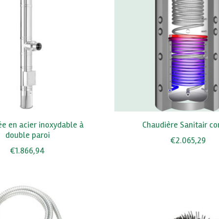
e en acier inoxydable à
Chaudière Sanitair c
double paroi
€2.065,29
€1.866,94