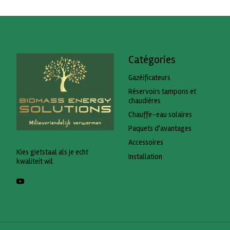
Catégories
Gazéificateurs
Réservoirs tampons et
chaudières
Chauffe-eau solaires
Paquets d'avantages
Accessoires
Kies gietstaal als je echt
Installation
kwaliteit wil